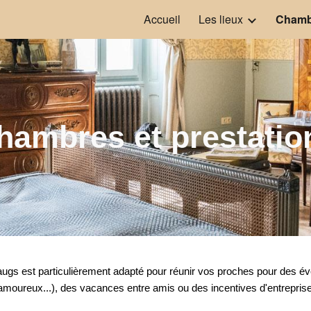
Accueil
Les lieux
Chambr
ip to main content
Skip to navigat
hambres et prestatio
ugs est particulièrement adapté pour réunir vos proches pour des é
amoureux...), des vacances entre amis ou des incentives d'entrepris