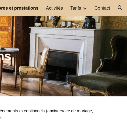
es et prestations
Activités
Tarifs
Contact
ion
ns
vénements exceptionnels (anniversaire de mariage,
e.