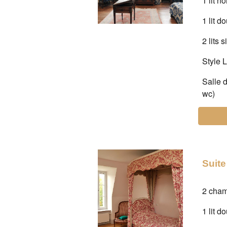
1 lit 
1 lit d
2 lits 
Style 
Salle 
wc)
Suite
2 cha
1 lit d