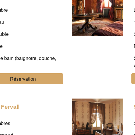
mbre
au
ouble
ie
de bain (baignoire, douche,
Réservation
 Fervall
mbres