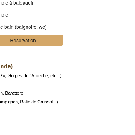
imple à baldaquin
imple
e bain (baignoire, wc)
Réservation
ande)
V, Gorges de l'Ardèche, etc...)
n, Barattero
ampignon, Batie de Crussol...)