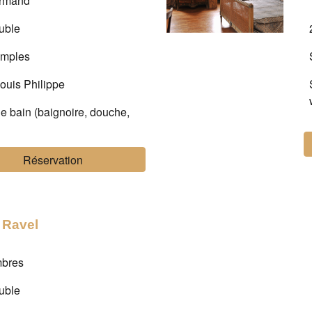
normand
ouble
simples
Louis Philippe
de bain (baignoire, douche,
Réservation
 Ravel
mbres
ouble