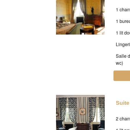
1 cha
1 bure
1 lit d
Linger
Salle 
wc)
Suite
2 cha