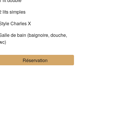
1 lit double
2 lits simples
Style Charles X
Salle de bain (baignoire, douche,
wc)
Réservation