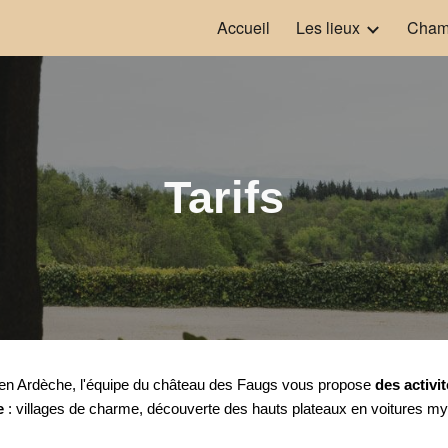
Accueil
Les lieux
Chamb
ip to main content
Skip to navigat
Tarifs
 en Ardèche, l'équipe du château des Faugs vous propose
des activit
e
: villages de charme, découverte des hauts plateaux en voitures my